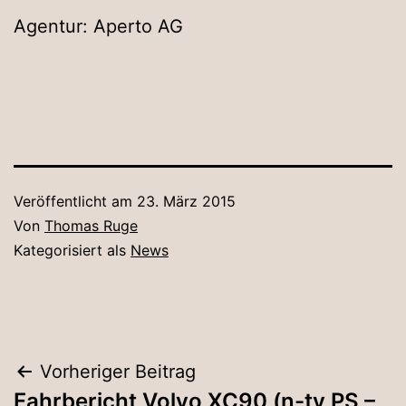
Agentur: Aperto AG
Veröffentlicht am
23. März 2015
Von
Thomas Ruge
Kategorisiert als
News
Beitragsnavigation
Vorheriger Beitrag
Fahrbericht Volvo XC90 (n-tv PS –