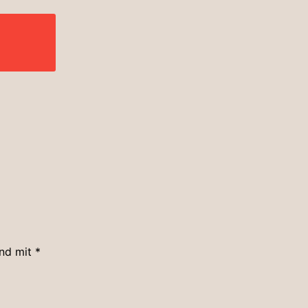
ind mit
*