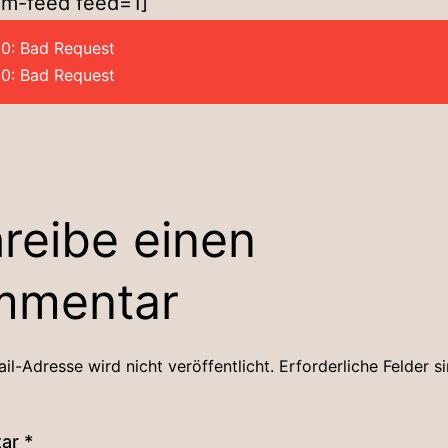
am-feed feed=1]
00: Bad Request
00: Bad Request
reibe einen
mmentar
il-Adresse wird nicht veröffentlicht.
Erforderliche Felder s
tar
*