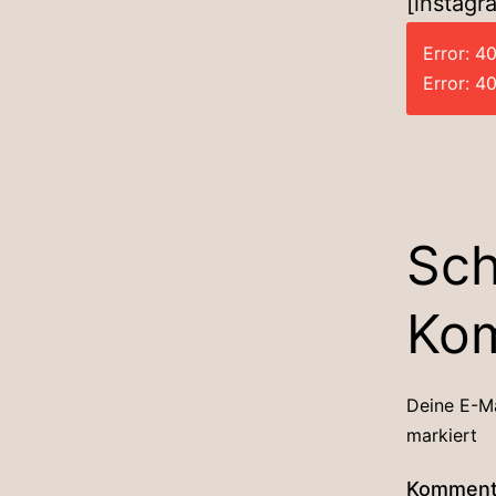
[instagr
Error: 4
Error: 4
Sch
Ko
Deine E-Ma
markiert
Kommen